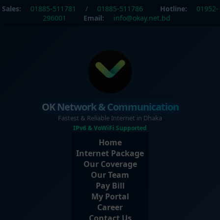
Sales:
01885-511781
/
01885-511786
Hotline:
01952-
296001
Email:
info@okay.net.bd
OK Network & Communication
Fastest & Reliable Internet in Dhaka
IPv6 & VoWiFi Supported
Home
Internet Package
Our Coverage
Our Team
Pay Bill
My Portal
Career
Contact Us